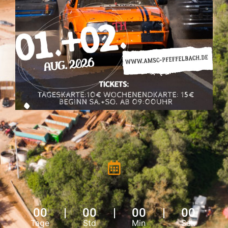
00
00
00
00
Tage
Std
Min
Sek